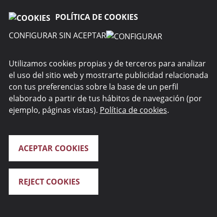
POLÍTICA DE COOKIES
CONFIGURAR SIN ACEPTAR
SOBRE RENTA 4 CORPORATE
Utilizamos cookies propias y de terceros para analizar
WEBS DEL GRUPO
el uso del sitio web y mostrarte publicidad relacionada
con tus preferencias sobre la base de un perfil
SEGURIDAD
elaborado a partir de tus hábitos de navegación (por
ejemplo, páginas vistas).
Política de cookies
.
Normativa PSD2
DNI electrónico
Normativa
ACEPTAR COOKIES
REJECT COOKIES
Renta 4 Banco S.A. 2026. Todos los derechos reservados